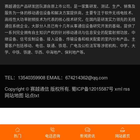
赛越通信产品研发团队源自原上市公司，是一家集研发、测试、生产、销售及
服务为一体的移动通信设备和解决方案提供商，主要专注于软件无线电技术、
高线性大功率射频技术为代表的核心技术研究，在国内是研发实力领先的无线
通信系统企业，大部分人员已有十几年从事通信设备研究开发的基础，提供了
一系列完全拥有自主知识产权的针对移动通讯与信息安全的配套射频功放、中
继设备、信号反制设备、接入设备、传输设备和相关配套的室内分布产品。主
要客户包括移动、电信、联通、铁塔、广电及公检法军等涉密机构、中学、大
学、中铁、铁建、华西、中海地产、保利地产等。
TEL：13540359908 EMAIL：674214362@qq.com
Copyright ©
赛越通信
版权所有.
蜀ICP备12015587号
xml
rss
网站地图
站点txt
热门
电话咨询
新闻资讯
网站首页