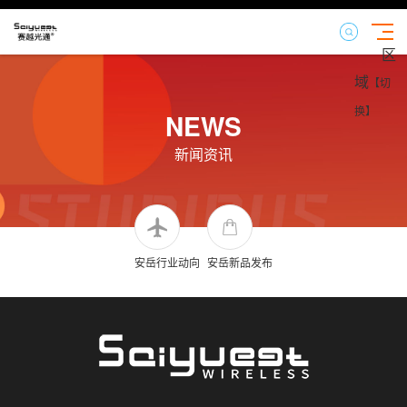
区
域
【切
换】
NEWS
新闻资讯
安岳行业动向
安岳新品发布