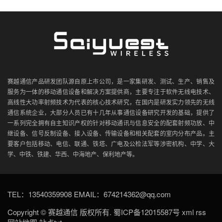
赛越通信产品研发团队源自原上市公司，是一家集研发、测试、生产、销售及
服务为一体的移动通信设备和解决方案提供商，主要专注于软件无线电技术、
高线性大功率射频技术为代表的核心技术研究，在国内是研发实力领先的无线
通信系统企业，大部分人员已有十几年从事通信设备研究开发的基础，提供了
一系列完全拥有自主知识产权的针对移动通讯与信息安全的配套射频功放、中
继设备、信号反制设备、接入设备、传输设备和相关配套的室内分布产品。主
要客户包括移动、电信、联通、铁塔、广电及公检法军等涉密机构、中学、大
学、中铁、铁建、华西、中海地产、保利地产等。
TEL：13540359908 EMAIL：674214362@qq.com
Copyright ©
赛越通信
版权所有.
蜀ICP备12015587号
xml
rss