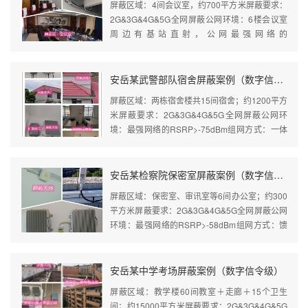
屏蔽区域：4间会议室，约700平方米屏蔽要求：
2G&3G&4G&5G全网屏蔽公网环境：6楼会议室
周边有基站直射，公网最强网络的
RSRP>-65dBm组网方式：馈线型屏蔽器（1个
近端＋2个远端）＋室分系统屏蔽效...
安岳某武警部队宿舍屏蔽案例（数字信令级）
屏蔽区域：两栋宿舍楼共15间宿舍；约1200平方
米屏蔽要求：2G&3G&4G&5G全网屏蔽公网环
境：最强网络的RSRP>-75dBm组网方式：一体
化光纤屏蔽器（2个近端＋2个扩展单元＋15个一
体化远端）屏蔽效果...
安岳某检察院保密室屏蔽案例（数字信令级）
屏蔽区域：保密室、审讯室等6间办公室；约300
平方米屏蔽要求：2G&3G&4G&5G全网屏蔽公网
环境：最强网络的RSRP>-58dBm组网方式：馈
线型屏蔽器（1个近端＋1个远端）＋室分系统屏
蔽效果：优良
安岳某中学考场屏蔽案例（数字信令级）
屏蔽区域：教学楼60间教室＋走廊＋15个卫生
间；约15000平方米屏蔽要求：2G&3G&4G&5G