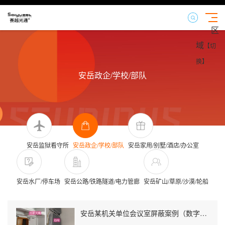
区
域
【切
换】
安岳政企/学校/部队
安岳监狱看守所
安岳政企/学校/部队
安岳家用/别墅/酒店/办公室
安岳水厂/停车场
安岳公路/铁路隧道/电力管廊
安岳矿山/草原/沙漠/轮船
安岳某机关单位会议室屏蔽案例（数字信令级）