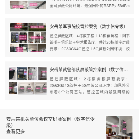
全网屏蔽公网环境：最强网络的RSRP>-58dBm
组网方式：馈线型屏蔽器（2个近端＋13个远
端）＋室分系统屏蔽效...
安岳某军事院校管控案例（数字信令级）
管控屏蔽区域：4栋教学楼＋13栋宿舍楼＋图书
馆楼＋俱乐部＋学术报告厅，共计20栋楼宇屏蔽
要求：2G&3G&4G管控＋5G屏蔽公网环境：校
园内分布着较多的基站，管控区域内最强网络的
RSRP>-60dBm组网方式：馈线型屏...
安岳某武警部队屏蔽管控案例（数字信令级）
管控屏蔽区域：2栋宿舍楼屏蔽要求：
2G&3G&4G管控＋5G屏蔽公网环境：部队外分
布着8个公网基站，管控区域内最强网络的
RSRP>-50dBm组网方式：5G光纤型屏蔽（1个
近端＋4个远端）＋管控系统（1台管控基站＋1
台...
安岳某机关单位会议室屏蔽案例（数字信令
级）
查看更多