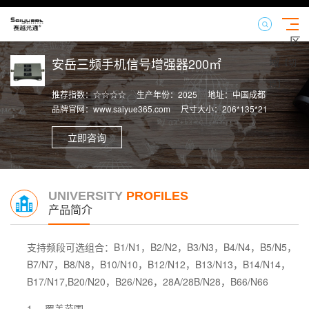
区
域
安岳三频手机信号增强器200㎡
【切
换】
推荐指数：☆☆☆☆
生产年份：2025
地址：中国成都
品牌官网：www.saiyue365.com
尺寸大小：206*135*21
立即咨询
UNIVERSITY
PROFILES
产品简介
支持频段可选组合：
B1/N1，B2/N2，B3/N3，B4/N4，B5/N5，
B7/N7，B8/N8，B10/N10，B12/N12，B13/N13，B14/N14，
B17/N17,B20/N20，B26/N26，28A/28B/N28，B66/N66
1、 覆盖范围