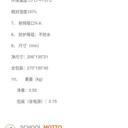
环境温度
℃～
℃
-25
+55
相对湿度≤
85%
7、 射频接口
N-K
8、 防护等级：不防水
9、 尺寸（mm）
净尺寸：206*135*21
含包装：270*150*45
10、
重量（kg）
净重：0.55
包装（含电源）：0.75
SCHOOL
MOTTO