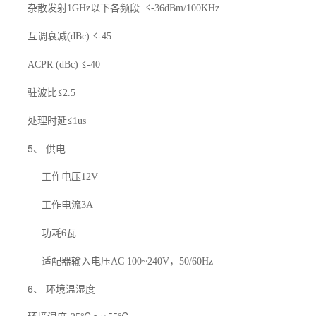
杂散发射
以下各频段
≤
1GHz
-36dBm/100KHz
互调衰减
≤
(dBc)
-45
≤
ACPR (dBc)
-40
驻波比≤
2.5
处理时延≤
1us
5、 供电
工作电压
12V
工作电流
3A
功耗
瓦
6
适配器输入电压
，
AC 100~240V
50/60Hz
6、 环境温湿度