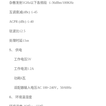
杂散发射
以下各频段
≤
1GHz
-36dBm/100KHz
互调衰减
≤
(dBc)
-45
≤
ACPR (dBc)
-40
驻波比≤
2.5
处理时延≤
1us
5、 供电
工作电压
5V
工作电流
1.2A
功耗
瓦
6
适配器输入电压
，
AC 100~240V
50/60Hz
6、 环境温湿度