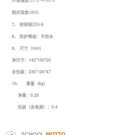
环境温度
℃～
℃
-25
+55
相对湿度≤
85%
7、 射频接口
N-K
8、 防护等级：不防水
9、 尺寸（mm）
净尺寸：142*100*20
含包装：230*120*47
10、
重量（kg）
净重：0.25
包装（含电源）：0.4
SCHOOL
MOTTO