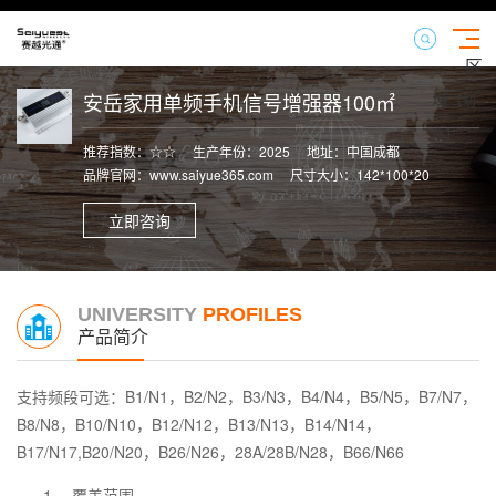
区
域
安岳家用单频手机信号增强器100㎡
【切
换】
推荐指数：☆☆
生产年份：2025
地址：中国成都
品牌官网：www.saiyue365.com
尺寸大小：142*100*20
立即咨询
UNIVERSITY
PROFILES
产品简介
支持频段可选：
B1/N1，B2/N2，B3/N3，B4/N4，B5/N5，B7/N7，
B8/N8，B10/N10，B12/N12，B13/N13，B14/N14，
B17/N17,B20/N20，B26/N26，28A/28B/N28，B66/N66
1、 覆盖范围